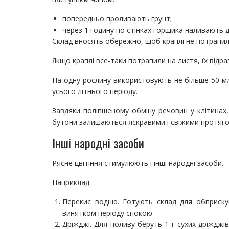
попередньо проливають грунт;
через 1 годину по стінках горщика наливають 
Склад вносять обережно, щоб краплі не потрапили 
Якщо краплі все-таки потрапили на листя, їх від
На одну рослину використовують не більше 50 мл
усього літнього періоду.
Завдяки поліпшеному обміну речовин у клітинах,
бутони залишаються яскравими і свіжими протяго
Інші народні засоби
Рясне цвітіння стимулюють і інші народні засоби.
Наприклад:
Перекис водню. Готують склад для обприскув
винятком періоду спокою.
Дріжджі. Для поливу беруть 1 г сухих дріжджів