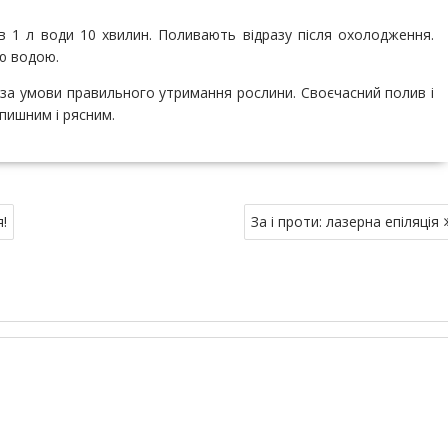
 в 1 л води 10 хвилин. Поливають відразу після охолодження.
ю водою.
за умови правильного утримання рослини. Своєчасний полив і
пишним і рясним.
!
За і проти: лазерна епіляція