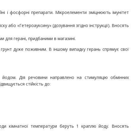
ійні і фосфорні препарати. Мікроелементи зміцнюють імунітет
іску або «Гетероауксину» (дозування згідно інструкції). Вносять
и для герані, придбаними в магазині.
грунт дуже поживним. В іншому випадку герань спрямує свої
 йодом. Дія речовини направлено на стимуляцію обмінних
ідвищується стійкість до:
ди кімнатної температури беруть 1 краплю йоду. Вносять