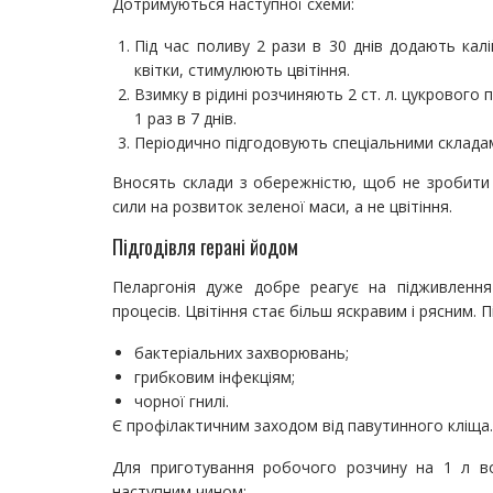
Дотримуються наступної схеми:
Під час поливу 2 рази в 30 днів додають кал
квітки, стимулюють цвітіння.
Взимку в рідині розчиняють 2 ст. л. цукрового п
1 раз в 7 днів.
Періодично підгодовують спеціальними складам
Вносять склади з обережністю, щоб не зробити 
сили на розвиток зеленої маси, а не цвітіння.
Підгодівля герані йодом
Пеларгонія дуже добре реагує на підживлення
процесів. Цвітіння стає більш яскравим і рясним. П
бактеріальних захворювань;
грибковим інфекціям;
чорної гнилі.
Є профілактичним заходом від павутинного кліща.
Для приготування робочого розчину на 1 л во
наступним чином: