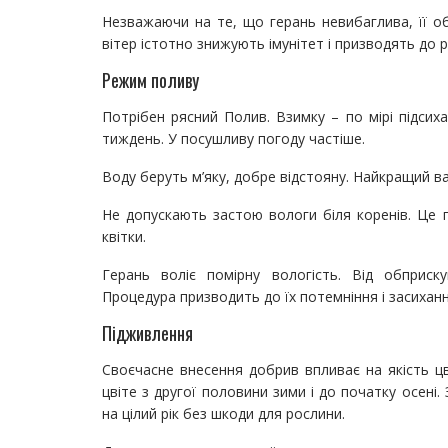
Незважаючи на те, що герань невибаглива, її обе
вітер істотно знижують імунітет і призводять до 
Режим поливу
Потрібен рясний Полив. Взимку – по мірі підсиха
тиждень. У посушливу погоду частіше.
Воду беруть м’яку, добре відстояну. Найкращий в
Не допускають застою вологи біля коренів. Це 
квітки.
Герань воліє помірну вологість. Від обприск
Процедура призводить до їх потемніння і засиханн
Підживлення
Своєчасне внесення добрив впливає на якість цві
цвіте з другої половини зими і до початку осен
на цілий рік без шкоди для рослини.