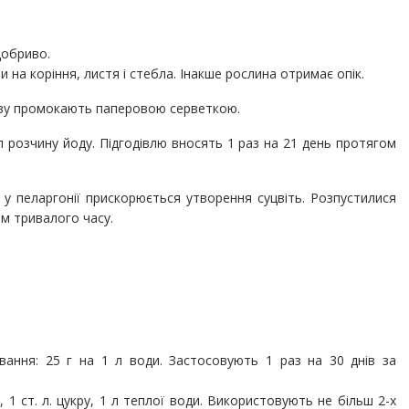
добриво.
на коріння, листя і стебла. Інакше рослина отримає опік.
разу промокають паперовою серветкою.
 розчину йоду. Підгодівлю вносять 1 раз на 21 день протягом
 у пеларгонії прискорюється утворення суцвіть. Розпустилися
м тривалого часу.
ання: 25 г на 1 л води. Застосовують 1 раз на 30 днів за
, 1 ст. л. цукру, 1 л теплої води. Використовують не більш 2-х