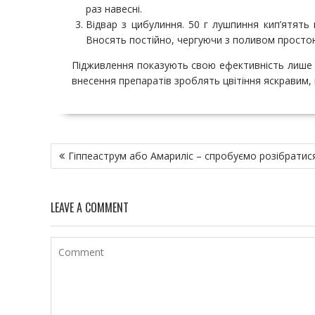
раз навесні.
Відвар з цибулиння. 50 г лушпиння кип’ятять
Вносять постійно, чергуючи з поливом просто
Підживлення показують свою ефективність лише 
внесення препаратів зроблять цвітіння яскравим, 
Н
Гіппеаструм або Амариліс – спробуємо розібратися
а
в
и
LEAVE A COMMENT
г
а
ц
и
я