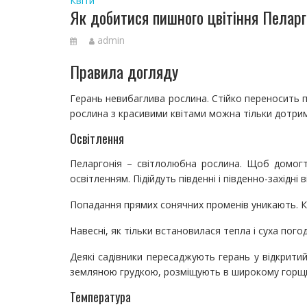
Квіти
Як добитися пишного цвітіння Пеларг
admin
Правила догляду
Герань невибаглива рослина. Стійко переносить 
рослина з красивими квітами можна тільки дотри
Освітлення
Пеларгонія – світлолюбна рослина. Щоб домогтис
освітленням. Підійдуть південні і південно-західні в
Попадання прямих сонячних променів уникають. Кв
Навесні, як тільки встановилася тепла і суха пог
Деякі садівники пересаджують герань у відкритий
земляною грудкою, розміщують в широкому горщи
Температура