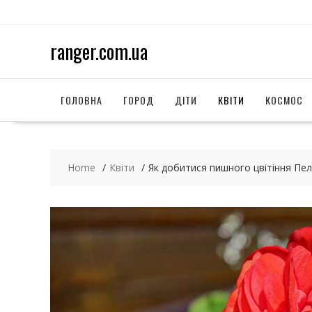
S
k
i
ranger.com.ua
p
t
o
c
ГОЛОВНА
ГОРОД
ДІТИ
КВІТИ
КОСМОС
o
n
t
e
Home
Квіти
Як добитися пишного цвітіння Пел
n
t