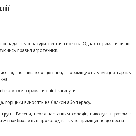
онії
перепади температури, нестача вологи. Однак отримати пишне
муючись правил агротехніки.
я від неї пишного цвітіння, її розміщують у місці з гарним
ікна.
ітка може отримати опік і загинути.
ода, горщики виносять на балкон або терасу.
 грунт. Восени, перед настанням холодів, викопують разом із
ку і прибирають в прохолодне темне приміщення до весни.