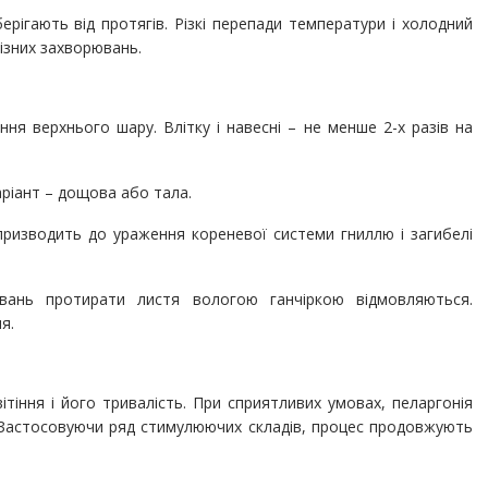
рігають від протягів. Різкі перепади температури і холодний
різних захворювань.
ння верхнього шару. Влітку і навесні – не менше 2-х разів на
аріант – дощова або тала.
призводить до ураження кореневої системи гниллю і загибелі
увань протирати листя вологою ганчіркою відмовляються.
я.
тіння і його тривалість. При сприятливих умовах, пеларгонія
і. Застосовуючи ряд стимулюючих складів, процес продовжують