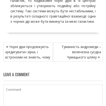
галактик, то надмасивні чорні діри в їх центрах
зближуються і утворюють подвійну або потрійну
систему. Такі системи можуть бути нестабільними, і
в результаті складного гравітаційної взаємодії одна
з чорних дір може бути викинута за межі галактики.
Н
Чорні діри продовжують
Туманність андромеди –
а
«редигувати» зірки, і
величезна сусідка
в
астрономи не знають, чому
Чумацького шляху
и
г
LEAVE A COMMENT
а
ц
и
я
п