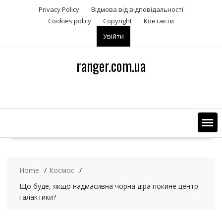
S
Privacy Policy
Відмова від відповідальності
k
Сookies policy
Copyright
Контакти
i
Увійти
p
t
o
ranger.com.ua
c
o
n
t
e
n
t
Home
Космос
Що буде, якщо надмасивна чорна діра покине центр
галактики?