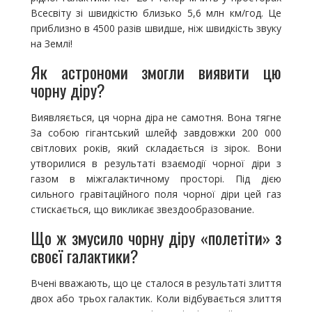
Всесвіту зі швидкістю близько 5,6 млн км/год. Це
приблизно в 4500 разів швидше, ніж швидкість звуку
на Землі!
Як астрономи змогли виявити цю
чорну діру?
Виявляється, ця чорна діра не самотня. Вона тягне
За собою гігантський шлейф завдовжки 200 000
світлових років, який складається із зірок. Вони
утворилися в результаті взаємодії чорної діри з
газом в міжгалактичному просторі. Під дією
сильного гравітаційного поля чорної діри цей газ
стискається, що викликає звездообразование.
Що ж змусило чорну діру «полетіти» з
своєї галактики?
Вчені вважають, що це сталося в результаті злиття
двох або трьох галактик. Коли відбувається злиття