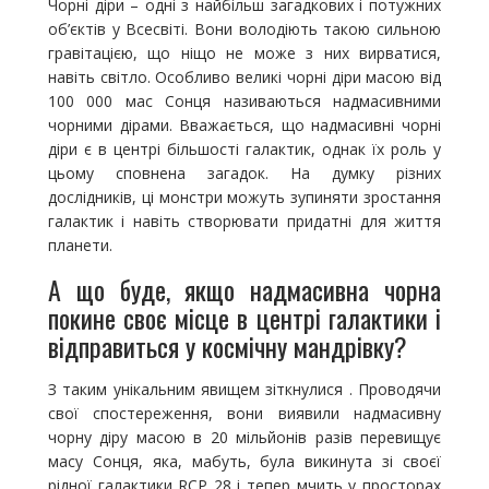
Чорні діри – одні з найбільш загадкових і потужних
об’єктів у Всесвіті. Вони володіють такою сильною
гравітацією, що ніщо не може з них вирватися,
навіть світло. Особливо великі чорні діри масою від
100 000 мас Сонця називаються надмасивними
чорними дірами. Вважається, що надмасивні чорні
діри є в центрі більшості галактик, однак їх роль у
цьому сповнена загадок. На думку різних
дослідників, ці монстри можуть зупиняти зростання
галактик і навіть створювати придатні для життя
планети.
А що буде, якщо надмасивна чорна
покине своє місце в центрі галактики і
відправиться у космічну мандрівку?
З таким унікальним явищем зіткнулися . Проводячи
свої спостереження, вони виявили надмасивну
чорну діру масою в 20 мільйонів разів перевищує
масу Сонця, яка, мабуть, була викинута зі своєї
рідної галактики RCP 28 і тепер мчить у просторах