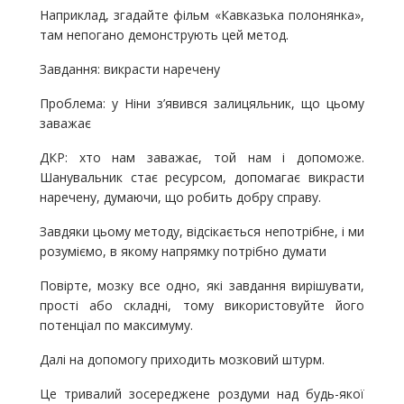
Наприклад, згадайте фільм «Кавказька полонянка»,
там непогано демонструють цей метод.
Завдання: викрасти наречену
Проблема: у Ніни з’явився залицяльник, що цьому
заважає
ДКР: хто нам заважає, той нам і допоможе.
Шанувальник стає ресурсом, допомагає викрасти
наречену, думаючи, що робить добру справу.
Завдяки цьому методу, відсікається непотрібне, і ми
розуміємо, в якому напрямку потрібно думати
Повірте, мозку все одно, які завдання вирішувати,
прості або складні, тому використовуйте його
потенціал по максимуму.
Далі на допомогу приходить мозковий штурм.
Це тривалий зосереджене роздуми над будь-якої