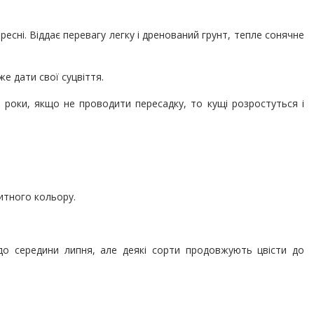
есні. Віддає перевагу легку і дренований грунт, тепле сонячне
же дати свої суцвіття.
 роки, якщо не проводити пересадку, то кущі розростуться і
итного кольору.
до середини липня, але деякі сорти продовжують цвісти до