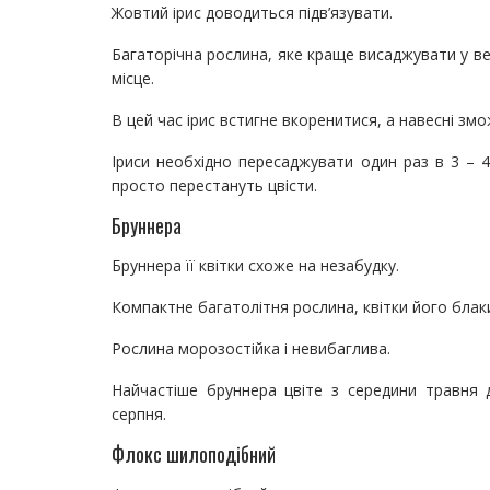
Жовтий ірис доводиться підв’язувати.
Багаторічна рослина, яке краще висаджувати у вер
місце.
В цей час ірис встигне вкоренитися, а навесні змо
Іриси необхідно пересаджувати один раз в 3 – 4
просто перестануть цвісти.
Бруннера
Бруннера її квітки схоже на незабудку.
Компактне багатолітня рослина, квітки його блак
Рослина морозостійка і невибаглива.
Найчастіше бруннера цвіте з середини травня 
серпня.
Флокс шилоподібний