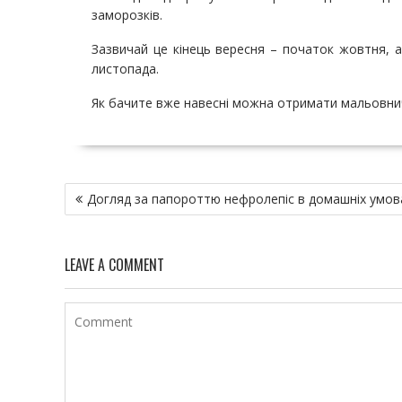
заморозків.
Зазвичай це кінець вересня – початок жовтня, 
листопада.
Як бачите вже навесні можна отримати мальовничу
Н
Догляд за папороттю нефролепіс в домашніх умов
а
в
и
LEAVE A COMMENT
г
а
ц
и
я