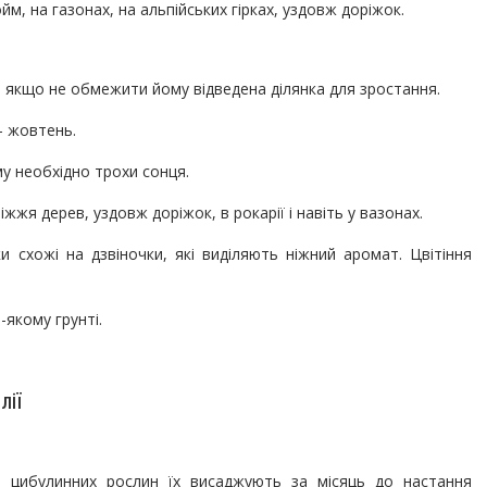
м, на газонах, на альпійських гірках, уздовж доріжок.
 якщо не обмежити йому відведена ділянка для зростання.
– жовтень.
му необхідно трохи сонця.
жжя дерев, уздовж доріжок, в рокарії і навіть у вазонах.
и схожі на дзвіночки, які виділяють ніжний аромат. Цвітіння
якому грунті.
лії
 цибулинних рослин їх висаджують за місяць до настання