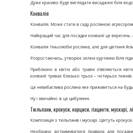
Дуже красиво буде виглядати висаджені біля водой
Конвалія
Конвалія. Може стати в саду рослиною агресором
Найкращий час для посадки конвалії це вересень 
Конвалія тіньолюбні рослина, але для цвітіння йо
Розростаючись, утворює зелені куртинки біля підні
Приблизно в квітні або травні з’являються квітк
конвалії триває близько трьох – чотирьох тижнів.
Це невибаглива рослина яке приживеться на будь-
Ну і звичайно ж це цибулинні.
Тюльпани, крокуси, нарциси, гіацинти, мускарі, лі
Композиція з тюльпанів і мускарі. Цвітуть крокуси.
Необхідно дотримуватися правила для посадки