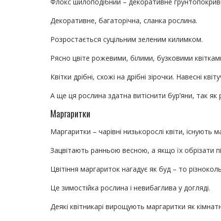
Флокс шилоподібний – декоративне грунтопокрив
Декоративне, багаторічна, сланка рослина.
Розростається суцільним зеленим килимком.
Рясно цвіте рожевими, білими, бузковими квіткам
Квітки дрібні, схожі на дрібні зірочки. Навесні кві
А ще ця рослина здатна витіснити бур’яни, так я
Маргаритки
Маргаритки – чарівні низькорослі квіти, існують м
Зацвітають ранньою весною, а якщо їх обрізати піс
Цвітіння маргариток нагадує як буд – то різнокол
Це зимостійка рослина і невибаглива у догляді.
Деякі квітникарі вирощують маргаритки як кімнатн