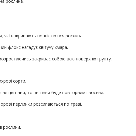
на рослина.
и, які покривають повністю вся рослина.
тучий флокс нагадує квітучу хмара.
к розростаючись закриває собою всю поверхню грунту.
ахрові сорти.
ля цвітіння, то цвітіння буде повторним і восени.
ьорові перлинки розсипаються по траві.
і рослини.