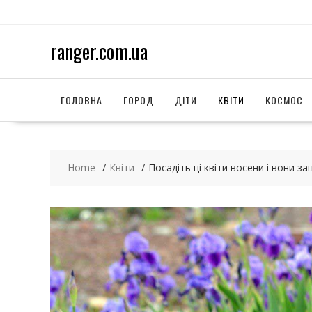
S
k
i
ranger.com.ua
p
t
o
c
ГОЛОВНА
ГОРОД
ДІТИ
КВІТИ
КОСМОС
o
n
t
e
Home
Квіти
Посадіть ці квіти восени і вони за
n
t