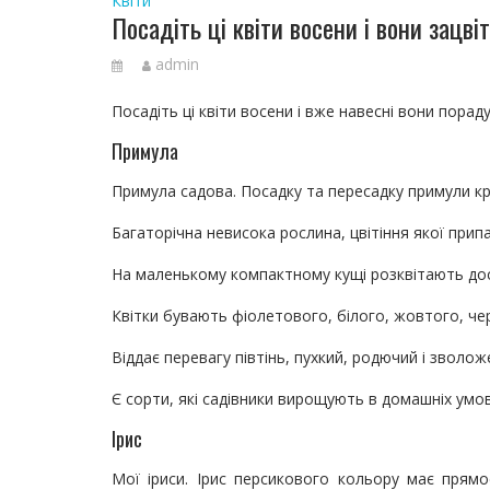
Квіти
Посадіть ці квіти восени і вони зацві
admin
Посадіть ці квіти восени і вже навесні вони порад
Примула
Примула садова. Посадку та пересадку примули кр
Багаторічна невисока рослина, цвітіння якої припа
На маленькому компактному кущі розквітають доси
Квітки бувають фіолетового, білого, жовтого, чер
Віддає перевагу півтінь, пухкий, родючий і зволож
Є сорти, які садівники вирощують в домашніх умов
Ірис
Мої іриси. Ірис персикового кольору має прямос