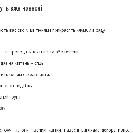
туть вже навесні
ують вас своїм цвітінням і прикрасять клумби в саду.
аще проводити в кінці літа або восени.
дає на квітень місяць.
ть великі яскраві квіти.
воного відтінку.
ений грунт.
ах.
тоячі пагони і великі квітки, навесні виглядає декоративно.