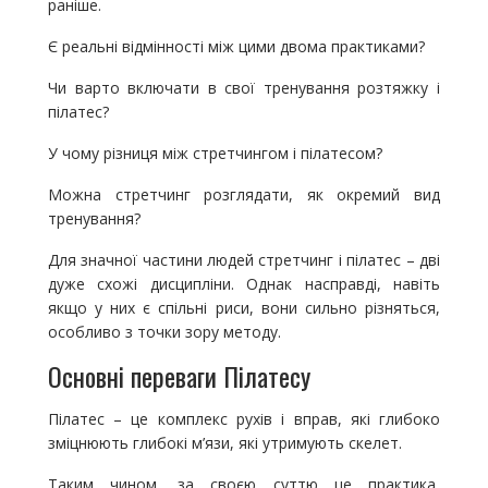
раніше.
Є реальні відмінності між цими двома практиками?
Чи варто включати в свої тренування розтяжку і
пілатес?
У чому різниця між стретчингом і пілатесом?
Можна стретчинг розглядати, як окремий вид
тренування?
Для значної частини людей стретчинг і пілатес – дві
дуже схожі дисципліни. Однак насправді, навіть
якщо у них є спільні риси, вони сильно різняться,
особливо з точки зору методу.
Основні переваги Пілатесу
Пілатес – це комплекс рухів і вправ, які глибоко
зміцнюють глибокі м’язи, які утримують скелет.
Таким чином, за своєю суттю це практика,