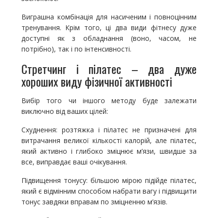
Виграшна комбінація для насиченим і повноцінним
тренування. Крім того, ці два види фітнесу дуже
доступні як з обладнання (воно, часом, не
потрібно), так і по інтенсивності.
Стретчинг і пілатес – два дуже
хороших виду фізичної активності
Вибір того чи іншого методу буде залежати
виключно від ваших цілей:
Схуднення: розтяжка і пілатес не призначені для
витрачання великої кількості калорій, але пілатес,
який активно і глибоко зміцнює м’язи, швидше за
все, виправдає ваші очікування.
Підвищення тонусу: більшою мірою підійде пілатес,
який є відмінним способом набрати вагу і підвищити
тонус завдяки вправам по зміцненню м’язів.