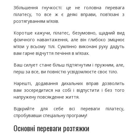
Збільшення гнучкості: це не головна перевага
пілатесу, то все ж є деякі вправи, пов’язані з
розтягуванням м’язів.
Коротше кажучи, пілатес, безумовно, щадний вид
фізичного навантаження, але він глибоко зміцнює
м’язи у всьому тілі. Сумлінно виконані руху дадуть
вам гарне відчуття печіння в м’язах.
Ваш силует стане більш підтягнутим і пружним, але,
перш за все, ви повністю усвідомлюєте своє тіло.
Нарешті, додавання дихальних вправ дозволить
вам зосередитися на собі і відпустити і без того
напружену повсякденне життя.
Відкрийте для себе всі переваги пілатесу,
спробувавши спеціальну програму!
Основні переваги розтяжки