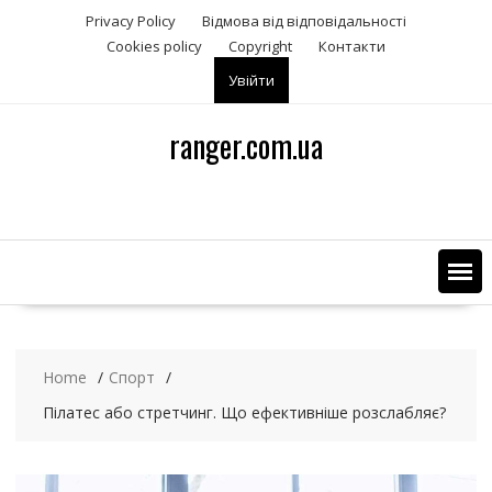
S
Privacy Policy
Відмова від відповідальності
k
Сookies policy
Copyright
Контакти
i
Увійти
p
t
o
ranger.com.ua
c
o
n
t
e
n
t
Home
Спорт
Пілатес або стретчинг. Що ефективніше розслабляє?