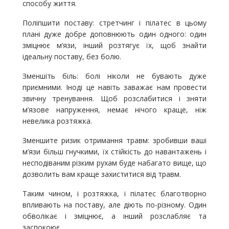
способу життя.
Поліпшити поставу: стретчинг і пілатес в цьому
плані дуже добре доповнюють один одного: один
зміцнює м’язи, інший розтягує їх, щоб знайти
ідеальну поставу, без болю.
Зменшіть біль: болі ніколи не бувають дуже
приємними. Іноді це навіть заважає нам провести
звичну тренування. Щоб розслабитися і зняти
м’язове напруження, немає нічого краще, ніж
невелика розтяжка.
Зменшите ризик отримання травм: зробивши ваші
м’язи більш гнучкими, їх стійкість до навантажень і
несподіваним різким рухам буде набагато вище, що
дозволить вам краще захиститися від травм.
Таким чином, і розтяжка, і пілатес благотворно
впливають на поставу, але діють по-різному. Один
обволікає і зміцнює, а інший розслабляє та
заспокоює.