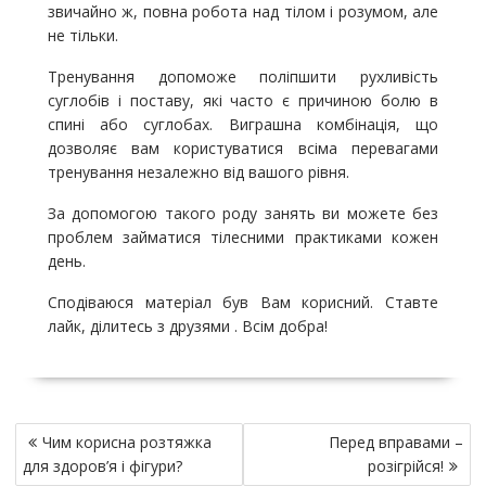
звичайно ж, повна робота над тілом і розумом, але
не тільки.
Тренування допоможе поліпшити рухливість
суглобів і поставу, які часто є причиною болю в
спині або суглобах. Виграшна комбінація, що
дозволяє вам користуватися всіма перевагами
тренування незалежно від вашого рівня.
За допомогою такого роду занять ви можете без
проблем займатися тілесними практиками кожен
день.
Сподіваюся матеріал був Вам корисний. Ставте
лайк, ділитесь з друзями . Всім добра!
Н
Чим корисна розтяжка
Перед вправами –
а
для здоров’я і фігури?
розігрійся!