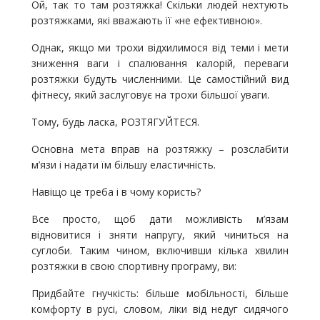
Ой, так то там розтяжка! Скільки людей нехтують
розтяжками, які вважають її «не ефективною».
Однак, якщо ми трохи відхилимося від теми і мети
зниження ваги і спалювання калорій, переваги
розтяжки будуть численними. Це самостійний вид
фітнесу, який заслуговує на трохи більшої уваги.
Тому, будь ласка, РОЗТЯГУЙТЕСЯ.
Основна мета вправ на розтяжку – розслабити
м’язи і надати їм більшу еластичність.
Навіщо це треба і в чому користь?
Все просто, щоб дати можливість м’язам
відновитися і зняти напругу, який чиниться на
суглоби. Таким чином, включивши кілька хвилин
розтяжки в свою спортивну програму, ви:
Придбайте гнучкість: більше мобільності, більше
комфорту в русі, словом, ліки від недуг сидячого