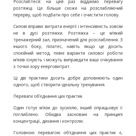
Розслабтеся: на цей раз віддаємо перевагу
розтяжці. Це більше схоже на розслабляючий
перерву, щоб подбати про себе і очистити голову.
Силові вправи: витрата енергії і інтенсивність зовсім
не в дусі розтяжки. Розтяжка – це м’який
тренажерний зал, призначений для розслаблення. З
іншого боку, пілатес, навіть якщо це досить
спокійний метод, певні варіанти силової роботи
м’язів існують і можуть виправдати ваші очікування
з точки зору енерговитрат.
Ці дві практики досить добре доповнюють один
одного, щоб створити ідеальну тренування.
Переваги об’єднання цих практик
Один готує м’язи до зусиллю, інший опрацьовує її
поглиблено. Обидва засновані на принципі
концентрації, дихання і контролю.
Головною перевагою об’єднання цих практик є,