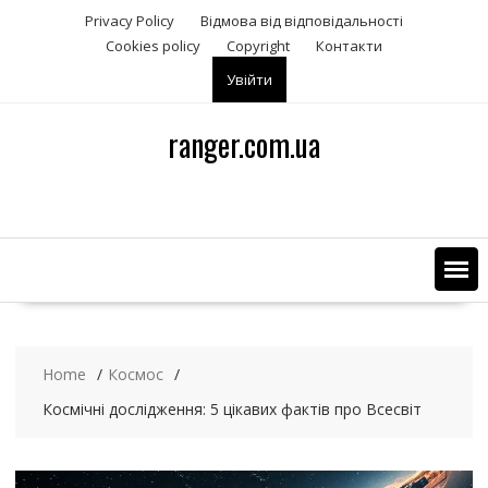
S
Privacy Policy
Відмова від відповідальності
k
Сookies policy
Copyright
Контакти
i
Увійти
p
t
o
ranger.com.ua
c
o
n
t
e
n
t
Home
Космос
Космічні дослідження: 5 цікавих фактів про Всесвіт