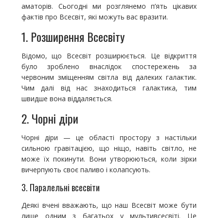
аматорів. Сьогодні ми розглянемо п’ять цікавих
фактів про Всесвіт, які можуть вас вразити.
1. Розширення Всесвіту
Відомо, що Всесвіт розширюється. Це відкриття
було зроблено внаслідок спостережень за
червоним зміщенням світла від далеких галактик.
Чим далі від нас знаходиться галактика, тим
швидше вона віддаляється.
2. Чорні діри
Чорні діри — це області простору з настільки
сильною гравітацією, що ніщо, навіть світло, не
може їх покинути. Вони утворюються, коли зірки
вичерпують своє паливо і колапсують.
3. Паралельні всесвіти
Деякі вчені вважають, що наш Всесвіт може бути
лише одним з багатьох у мультивсесвіті. Це