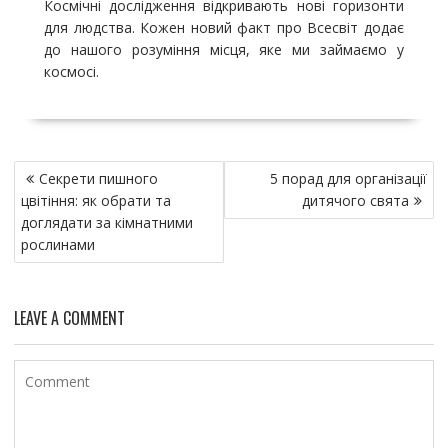
Космічні дослідження відкривають нові горизонти
для людства. Кожен новий факт про Всесвіт додає
до нашого розуміння місця, яке ми займаємо у
космосі.
Н
Секрети пишного
5 порад для організації
а
цвітіння: як обрати та
дитячого свята
в
доглядати за кімнатними
и
рослинами
г
а
LEAVE A COMMENT
ц
и
я
п
о