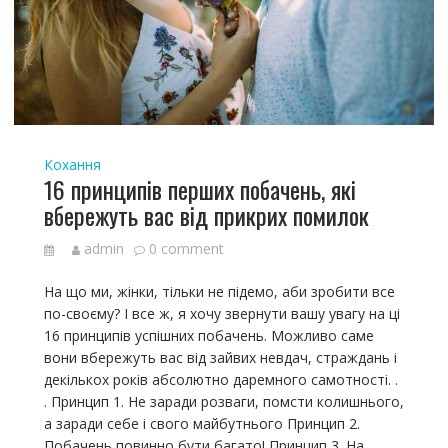
Кохання
16 принципів перших побачень, які
вбережуть вас від прикрих помилок
admin
0 comment
На що ми, жінки, тільки не підемо, аби зробити все
по-своєму? І все ж, я хочу звернути вашу увагу на ці
16 принципів успішних побачень. Можливо саме
вони вбережуть вас від зайвих невдач, страждань і
декількох років абсолютно даремного самотності. .
. Принцип 1. Не заради розваги, помсти колишнього,
а заради себе і свого майбутнього Принцип 2.
Побачень повинно бути багато! Принцип 3. На