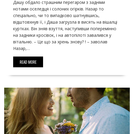
Дашу обдало страшним перегаром з задніми
нотами оселедця і солоних огірків. Назар то
спеціально, чи то випадково шатнувшись,
відштовхнув її, і Даша загрузла в висять на вішалці
куртках. Він зняв взуття, наступивши поперемінно
на задники кросівок, і на автопілоті завалився у
вітальню. – Це що за хрень знову? ! – заволав
Назар,…
READ MORE