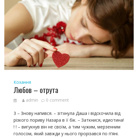
Кохання
Любов – отрута
admin
0 comment
3 – Знову напився. – зітхнула Даша і відскочила від
різкого пориву Назара в її бік. – Заткнися, идиотина!
! ! – вигукнув він не своїм, а тим чужим, мерзенним
голосом, який завжди у нього прорізався по п’яні.