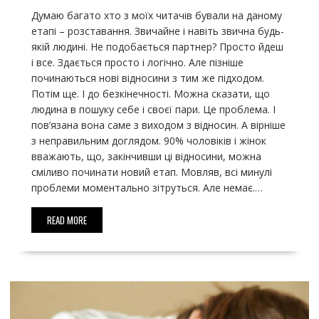
Думаю багато хто з моїх читачів бували на даному
етапі – розставання. Звичайне і навіть звична будь-
якій людині. Не подобається партнер? Просто йдеш
і все. Здається просто і логічно. Але пізніше
починаються нові відносини з тим же підходом.
Потім ще. І до безкінечності. Можна сказати, що
людина в пошуку себе і своєї пари. Це проблема. І
пов’язана вона саме з виходом з відносин. А вірніше
з неправильним доглядом. 90% чоловіків і жінок
вважають, що, закінчивши ці відносини, можна
сміливо починати новий етап. Мовляв, всі минулі
проблеми моментально зітруться. Але немає.…
READ MORE