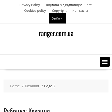
S
Privacy Policy
Відмова від відповідальності
k
Сookies policy
Copyright
Контакти
i
Увійти
p
t
o
ranger.com.ua
c
o
n
t
e
n
t
Home
Кохання
Page 2
Рубрика: Кохання