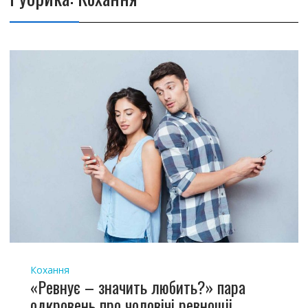
Кохання
«Ревнує – значить любить?» пара
одкровень про чоловічі ревнощіі